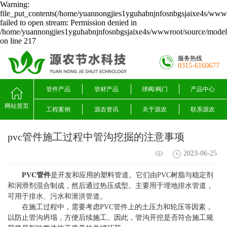
Warning:
file_put_contents(/home/yuannongjies1yguhabnjnfosnbgsjaixe4s/wwwr
failed to open stream: Permission denied in
/home/yuannongjies1yguhabnjnfosnbgsjaixe4s/wwwroot/source/model/
on line 217
服务热线
0315-6160677
管件产品
管材产品
球阀/阀门
产品中心
网站首页
工程案例
源农资讯
关于源农
联系源农
pvc管件施工过程中管沟挖掘的注意事项
2023-06-25
PVC管件
是开发和应用的塑料管道。它们由PVC树脂与稳定剂
和润滑剂混合制成，然后通过热压成型。主要用于埋地排水管道，
可用于排水、污水和泄洪管道。
在施工过程中，需要考虑PVC管件上的土压力和轮压等因素，
以防止管沟坍塌，方便后续施工。因此，管沟开挖是否符合施工规